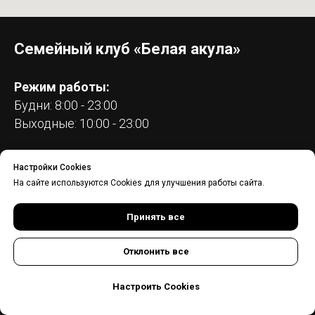
Семейный клуб «Белая акула»
Режим работы:
Будни: 8:00 - 23:00
Выходные: 10:00 - 23:00
Телефон
:
+7-812-981-91-01
Настройки Cookies
Чаты в соцсетях:
WhatsApp
,
Telegram
и
Max
На сайте используются Cookies для улучшения работы сайта.
(по номеру +7 (951) 655-05-40)
email
:
info@wshark.pro
Принять все
Адрес:
Отклонить все
пр. Тореза, 36 - гостиница «Спутник» (вход с
торца)
Настроить Cookies
(ст. м. Площадь Мужества, Политехническая,