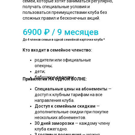
семей, которые хотят заниматься регулярно,
получать специальные условия и
пользоваться преимуществами клуба без
сложных правил и бесконечных акций.
6900 ₽ / 9 месяцев
До 4 членов семьи в одной семейной карточке клуба *
Кто входит в семейное членство:
родители или официальные
опекуны;
дети;
бабушки и дедушки.
Привилегии НА ОДНОЙ ВОЛНЕ:
Специальные цены на абонементы
—
доступ к клубным тарифам на все
направления клуба.
Доступ к семейным скидкам
—
дополнительные скидки при покупке
нескольких абонементов.
30 дней заморозки
— каждому члену
клуба ежегодно.
3 гостевых посещения
— можно